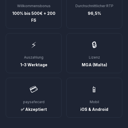
Willkommensbonus
Durchschnittlicher RTP
100% bis 500€ + 200
96,5%
FS
⚡
🔒
Auszahlung
Lizenz
1–3 Werktage
MGA (Malta)
💳
📱
paysafecard
Mobil
✅ Akzeptiert
iOS & Android