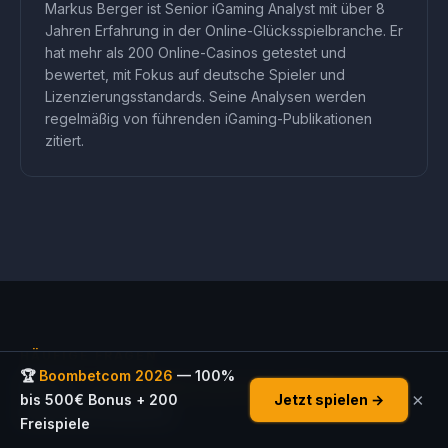
Markus Berger ist Senior iGaming Analyst mit über 8
Jahren Erfahrung in der Online-Glücksspielbranche. Er
hat mehr als 200 Online-Casinos getestet und
bewertet, mit Fokus auf deutsche Spieler und
Lizenzierungsstandards. Seine Analysen werden
regelmäßig von führenden iGaming-Publikationen
zitiert.
HÄUFIGE FRAGEN
🏆
Boombetcom 2026
— 100%
FAQ —
paysafecard Casino
×
bis 500€ Bonus + 200
Jetzt spielen →
Deutschland
Freispiele