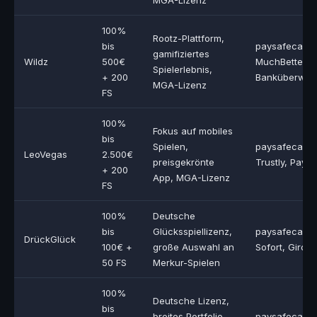
MGA-Lizenz
100%
Rootz-Plattform,
bis
paysafecard,
gamifiziertes
Wildz
500€
MuchBetter,
Spielerlebnis,
+ 200
Banküberwei
MGA-Lizenz
FS
100%
Fokus auf mobiles
bis
Spielen,
paysafecard,
LeoVegas
2.500€
preisgekrönte
Trustly, PayPa
+ 200
App, MGA-Lizenz
FS
100%
Deutsche
bis
Glücksspiellizenz,
paysafecard,
DrückGlück
100€ +
große Auswahl an
Sofort, Girop
50 FS
Merkur-Spielen
100%
Deutsche Lizenz,
bis
breites Portfolio
paysafecard,