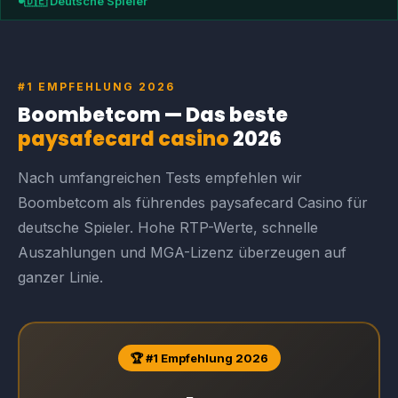
🇩🇪 Deutsche Spieler
#1 EMPFEHLUNG 2026
Boombetcom — Das beste
paysafecard casino
2026
Nach umfangreichen Tests empfehlen wir
Boombetcom als führendes paysafecard Casino für
deutsche Spieler. Hohe RTP-Werte, schnelle
Auszahlungen und MGA-Lizenz überzeugen auf
ganzer Linie.
🏆 #1 Empfehlung 2026