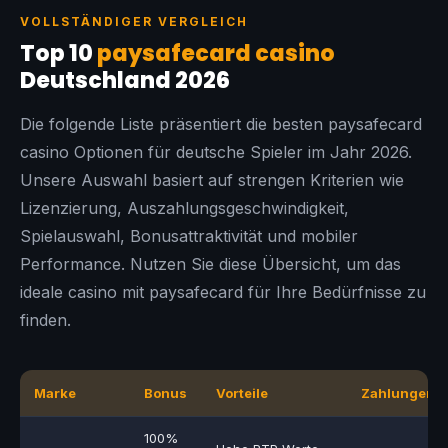
VOLLSTÄNDIGER VERGLEICH
Top 10
paysafecard casino
Deutschland 2026
Die folgende Liste präsentiert die besten paysafecard
casino Optionen für deutsche Spieler im Jahr 2026.
Unsere Auswahl basiert auf strengen Kriterien wie
Lizenzierung, Auszahlungsgeschwindigkeit,
Spielauswahl, Bonusattraktivität und mobiler
Performance. Nutzen Sie diese Übersicht, um das
ideale casino mit paysafecard für Ihre Bedürfnisse zu
finden.
Marke
Bonus
Vorteile
Zahlungen
100%