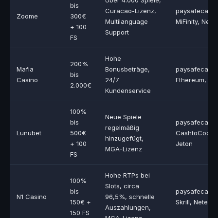
Über 4.000 Spiele,
bis
Curacao-Lizenz,
paysafecard,
Zoome
300€
Multilanguage
MiFinity, Neos
+ 100
Support
FS
Hohe
200%
Mafia
Bonusbeträge,
paysafecard,
bis
Casino
24/7
Ethereum, Lit
2.000€
Kundenservice
100%
Neue Spiele
bis
paysafecard,
regelmäßig
Lunubet
500€
CashtoCode,
hinzugefügt,
+ 100
Jeton
MGA-Lizenz
FS
Hohe RTPs bei
100%
Slots, circa
bis
paysafecard,
N1 Casino
96,5%, schnelle
150€ +
Skrill, Neteller
Auszahlungen,
150 FS