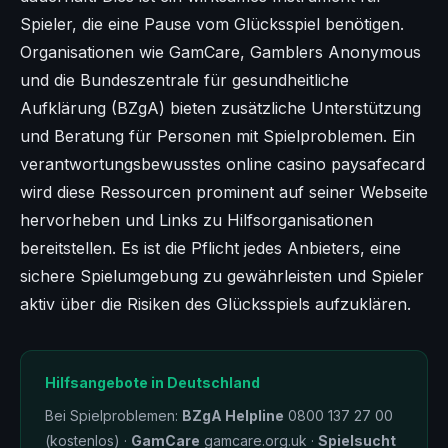
Spieler, die eine Pause vom Glücksspiel benötigen.
Organisationen wie GamCare, Gamblers Anonymous
und die Bundeszentrale für gesundheitliche
Aufklärung (BZgA) bieten zusätzliche Unterstützung
und Beratung für Personen mit Spielproblemen. Ein
verantwortungsbewusstes online casino paysafecard
wird diese Ressourcen prominent auf seiner Webseite
hervorheben und Links zu Hilfsorganisationen
bereitstellen. Es ist die Pflicht jedes Anbieters, eine
sichere Spielumgebung zu gewährleisten und Spieler
aktiv über die Risiken des Glücksspiels aufzuklären.
Hilfsangebote in Deutschland
Bei Spielproblemen:
BZgA Helpline
0800 137 27 00
(kostenlos) ·
GamCare
gamcare.org.uk ·
Spielsucht