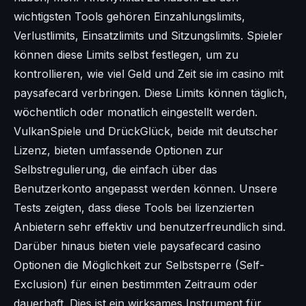
wichtigsten Tools gehören Einzahlungslimits,
Verlustlimits, Einsatzlimits und Sitzungslimits. Spieler
können diese Limits selbst festlegen, um zu
kontrollieren, wie viel Geld und Zeit sie im casino mit
paysafecard verbringen. Diese Limits können täglich,
wöchentlich oder monatlich eingestellt werden.
VulkanSpiele und DrückGlück, beide mit deutscher
Lizenz, bieten umfassende Optionen zur
Selbstregulierung, die einfach über das
Benutzerkonto angepasst werden können. Unsere
Tests zeigten, dass diese Tools bei lizenzierten
Anbietern sehr effektiv und benutzerfreundlich sind.
Darüber hinaus bieten viele paysafecard casino
Optionen die Möglichkeit zur Selbstsperre (Self-
Exclusion) für einen bestimmten Zeitraum oder
dauerhaft. Dies ist ein wirksames Instrument für