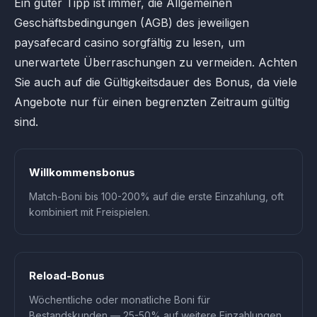
Ein guter Tipp ist immer, die Allgemeinen
Geschäftsbedingungen (AGB) des jeweiligen
paysafecard casino sorgfältig zu lesen, um
unerwartete Überraschungen zu vermeiden. Achten
Sie auch auf die Gültigkeitsdauer des Bonus, da viele
Angebote nur für einen begrenzten Zeitraum gültig
sind.
Willkommensbonus
Match-Boni bis 100-200% auf die erste Einzahlung, oft
kombiniert mit Freispielen.
Reload-Bonus
Wöchentliche oder monatliche Boni für
Bestandskunden — 25-50% auf weitere Einzahlungen.