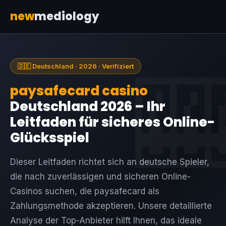
new
mediology
🇩🇪 Deutschland · 2026 · Verifiziert
paysafecard casino
Deutschland 2026 – Ihr
Leitfaden für sicheres Online-
Glücksspiel
Dieser Leitfaden richtet sich an deutsche Spieler,
die nach zuverlässigen und sicheren Online-
Casinos suchen, die paysafecard als
Zahlungsmethode akzeptieren. Unsere detaillierte
Analyse der Top-Anbieter hilft Ihnen, das ideale