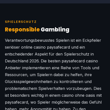
SPIELERSCHUTZ
Responsible
Gambling
Verantwortungsbewusstes Spielen ist ein Eckpfeiler
seriöser online casino paysafecard und ein
entscheidender Aspekt für den Spielerschutz in
Deutschland 2026. Die besten paysafecard casino
Anbieter implementieren eine Reihe von Tools und
Ressourcen, um Spielern dabei zu helfen, ihre
Glücksspielgewohnheiten zu kontrollieren und
problematischem Spielverhalten vorzubeugen. Dies
ist besonders wichtig in einem casino ohne oasis mit
paysafecard, wo Spieler möglicherweise das Gefühl
haben, mehr Anonymität zu haben. Zu den