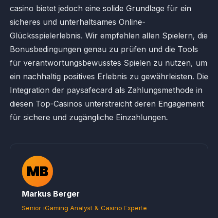
casino bietet jedoch eine solide Grundlage für ein
sicheres und unterhaltsames Online-
Glücksspielerlebnis. Wir empfehlen allen Spielern, die
Bonusbedingungen genau zu prüfen und die Tools
für verantwortungsbewusstes Spielen zu nutzen, um
ein nachhaltig positives Erlebnis zu gewährleisten. Die
Integration der paysafecard als Zahlungsmethode in
diesen Top-Casinos unterstreicht deren Engagement
für sichere und zugängliche Einzahlungen.
MB
Markus Berger
Senior iGaming Analyst & Casino Experte