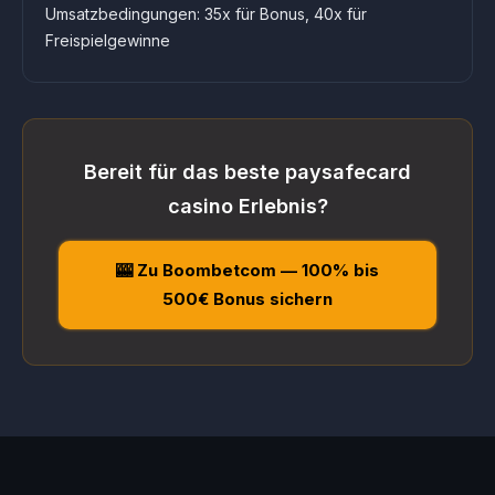
Umsatzbedingungen: 35x für Bonus, 40x für
Freispielgewinne
Bereit für das beste paysafecard
casino Erlebnis?
🎰 Zu Boombetcom — 100% bis
500€ Bonus sichern